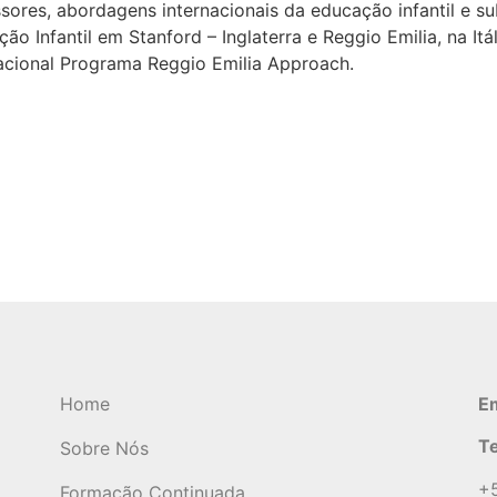
sores, abordagens internacionais da educação infantil e su
ão Infantil em Stanford – Inglaterra e Reggio Emilia, na Itál
acional Programa Reggio Emilia Approach.
Home
Em
Te
Sobre Nós
+5
Formação Continuada