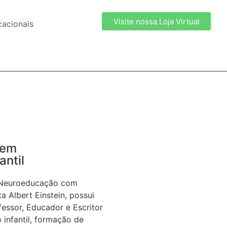
Visite nossa Loja Virtual
acionais
 em
ntil
m Neuroeducação com
a Albert Einstein, possui
ssor, Educador e Escritor
 infantil, formação de