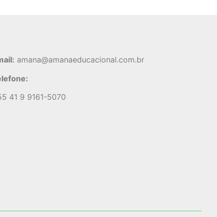
ail:
amana@amanaeducacional.com.br
lefone:
5 41 9 9161-5070